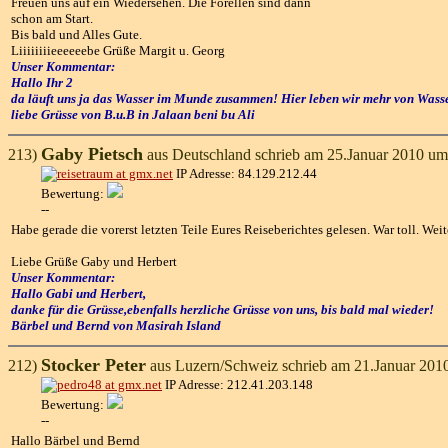
Freuen uns auf ein Wiedersehen. Die Forellen sind dann
schon am Start.
Bis bald und Alles Gute.
Liiiiiiiieeeeeebe Grüße Margit u. Georg
Unser Kommentar:
Hallo Ihr 2
da läuft uns ja das Wasser im Munde zusammen! Hier leben wir mehr von Wasser,
liebe Grüsse von B.u.B in Jalaan beni bu Ali
Gaby Pietsch
213)
aus Deutschland schrieb am 25.Januar 2010 um
IP Adresse: 84.129.212.44
Bewertung:
--
Habe gerade die vorerst letzten Teile Eures Reiseberichtes gelesen. War toll. Wei
Liebe Grüße Gaby und Herbert
Unser Kommentar:
Hallo Gabi und Herbert,
danke für die Grüsse,ebenfalls herzliche Grüsse von uns, bis bald mal wieder!
Bärbel und Bernd von Masirah Island
Stocker Peter
212)
aus Luzern/Schweiz schrieb am 21.Januar 201
IP Adresse: 212.41.203.148
Bewertung:
--
Hallo Bärbel und Bernd