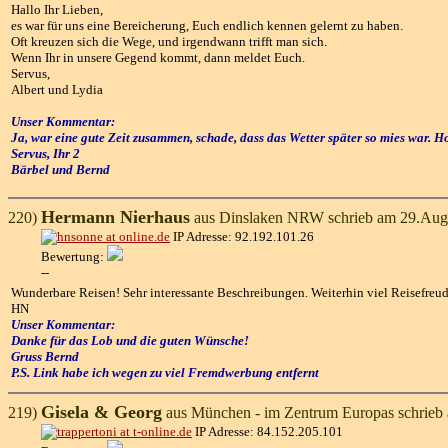
Hallo Ihr Lieben,
es war für uns eine Bereicherung, Euch endlich kennen gelernt zu haben.
Oft kreuzen sich die Wege, und irgendwann trifft man sich.
Wenn Ihr in unsere Gegend kommt, dann meldet Euch.
Servus,
Albert und Lydia
Unser Kommentar:
Ja, war eine gute Zeit zusammen, schade, dass das Wetter später so mies war. Ho
Servus, Ihr 2
Bärbel und Bernd
Hermann Nierhaus
220)
aus Dinslaken NRW schrieb am 29.Aug
IP Adresse: 92.192.101.26
Bewertung:
--
Wunderbare Reisen! Sehr interessante Beschreibungen. Weiterhin viel Reisefreud
HN
Unser Kommentar:
Danke für das Lob und die guten Wünsche!
Gruss Bernd
P.S. Link habe ich wegen zu viel Fremdwerbung entfernt
Gisela & Georg
219)
aus München - im Zentrum Europas schrieb
IP Adresse: 84.152.205.101