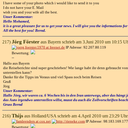
I have some of your photo which i would like to send it to you
I do not have your E. Mail
wish you and your wife all the best.
Unser Kommentar:
Hello Mohamed,
it is a great pleasure for us to get your news. I will give you the informations 
All the best for you! Bernd.
Jörg Förster
217)
aus Bayern schrieb am 3.Juni 2010 um 10:15 Uh
IP Adresse: 92.207.80.119
Bewertung:
--
Hallo aus Bayern
die Reiseberichte sind super geschrieben! Wie lange habt ihr denn gebraucht von
unterstellen kann?
Danke für die Tipps im Voraus und viel Spass noch beim Reisen
Gruß
Jörg
Unser Kommentar:
Hallo Jörg, wir waren ca. 6 Wochen bis in den Iran unterwegs, aber das hängt 
das Auto irgendwo unterstellen willst, musst du auch die Zollvorschriften beach
Gruss Bernd
Thijs
216)
aus Holland/USA schrieb am 4.April 2010 um 23:29 Uhr
IP Adresse: 98.183.169.177
Bewertung: