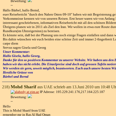
Bewertung:
--
Hallo Bärbel, hallo Bernd,
euer Reisebericht "durch den Nahen Osten 09-10" haben wir mit Begeisterung gele
Vorkommnisse kennen wir von unseren Reisen. Erst heuer waren wir von Anfang M
interessant geschriebenen, informativen Reisebericht mit all den schönen Bilder
Übrigens planen wir in 2011 als Ziel den Iran. Wir wollen in etwa eure Route d
Rundkurs(im Uhrzeigersinn) zu bereisen.
Es könnte sein, daß bei der Planung uns noch einige Fragen einfallen und dann w
Bis dahin wünschen wir euch beiden eine schöne Zeit und immer 2-fingerbreit Lu
carpe diem
Servus sagen Gisela und Georg
Unser Kommentar:
Hallo Gisela, hallo Georg,
Danke für den so positiven Kommentar zu unserer Website. Wir haben uns den Be
haben wir das nicht erlebt. Die Einzelpreise sind doch auf grossen Tafeln notie
Wir werden sie gern, soweit möglich, beantworten. Euch auch unsere besten W
Herzliche Grüsse von
Bärbel und Bernd
Mohd Sharif
218)
aus UAE schrieb am 13.Juni 2010 um 10:48 Uh
IP Adresse: 195.229.241.176,217.164.225.187
Bewertung:
--
Hello
This is Mohd Sharif from UAE
remember me in Ras Al Had Oman