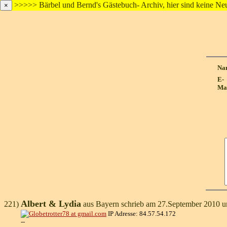
>>>>> Bärbel und Bernd's Gästebuch- Archiv, hier sind keine N
×
Na
E-
Mai
Albert & Lydia
221)
aus Bayern schrieb am 27.September 2010 u
IP Adresse: 84.57.54.172
--