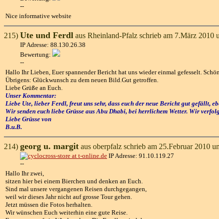
--
Nice informative website
Ute und Ferdl
215)
aus Rheinland-Pfalz schrieb am 7.März 2010 
IP Adresse: 88.130.26.38
Bewertung:
--
Hallo Ihr Lieben, Euer spannender Bericht hat uns wieder einmal gefesselt. Schö
Übrigens: Glückwunsch zu dem neuen Bild.Gut getroffen.
Liebe Grüße an Euch.
Unser Kommentar:
Liebe Ute, lieber Ferdl, freut uns sehr, dass euch der neue Bericht gut gefällt, e
Wir senden euch liebe Grüsse aus Abu Dhabi, bei herrlichem Wetter. Wir verfol
Liebe Grüsse von
B.u.B.
georg u. margit
214)
aus oberpfalz schrieb am 25.Februar 2010 u
IP Adresse: 91.10.119.27
--
Hallo Ihr zwei,
sitzen hier bei einem Bierchen und denken an Euch.
Sind mal unsere vergangenen Reisen durchgegangen,
weil wir dieses Jahr nicht auf grosse Tour gehen.
Jetzt müssen die Fotos herhalten.
Wir wünschen Euch weiterhin eine gute Reise.